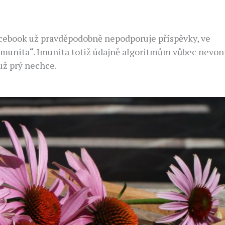
acebook už pravděpodobně nepodporuje příspěvky, ve
imunita“. Imunita totiž údajně algoritmům vůbec nevoní
 už prý nechce.