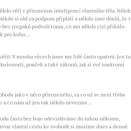
ěkdo věří v přirozenou inteligenci vlastního těla. Někd
 Někdo si rád za podporu připlatí a někdo zase doufá, že 
 bez rozpaků podvolí tomu, co mu někdo cizí přikáže.
jak pro koho…
ěřit. V mnoha věcech jsme my lidé často opatrní. Jen ta
šeností, pouček a také zákonů, jak si své soukromí
vobodu jako v něco přirozeného, za co už se není třeba
áme a co nám už jen tak někdo nevezme…
vobodu často bez boje odevzdáváme do rukou někomu,
e svou vlastní cestu ke svobodě si musíme dnes a denně