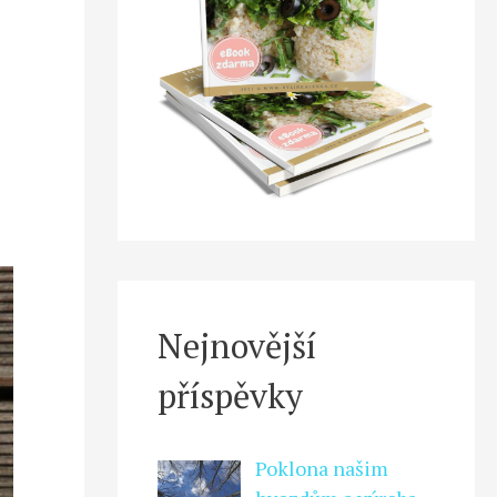
Nejnovější
příspěvky
Poklona našim