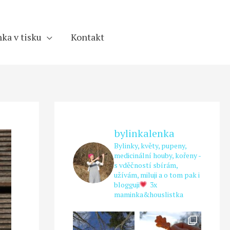
ka v tisku
Kontakt
bylinkalenka
Bylinky, květy, pupeny,
medicinální houby, kořeny -
s vděčností sbírám,
užívám, miluji a o tom pak i
blogguji
3x
maminka&houslistka