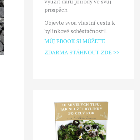
využít darů přírody ve svůj
prospěch
Objevte svou vlastní cestu k
bylinkové soběstačnosti!
MŮJ EBOOK SI MŮŽETE
ZDARMA STÁHNOUT ZDE >>