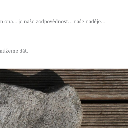
jen ona… je naše zodpovědnost… naše naděje…
emůžeme dát.