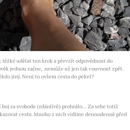
k těžké udělat ten krok a převzít odpovědnost do
člověk jednou začne, nemůže už jen tak couvnout zpět.
 někdo jiný. Není to ovšem cesta do pekel?
tní boj za svobodu (zdánlivě) prohrálo… Za sebe totiž
ukazovat cestu. Mnoho z nich vidíme dennodenně před