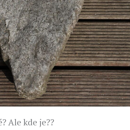
é? Ale kde je??