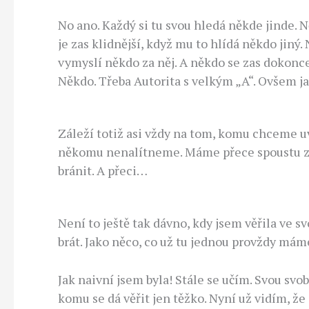
No ano. Každý si tu svou hledá někde jinde. N
je zas klidnější, když mu to hlídá někdo jiný.
vymyslí někdo za něj. A někdo se zas dokonce
Někdo. Třeba Autorita s velkým „A“. Ovšem 
Záleží totiž asi vždy na tom, komu chceme uv
někomu nenalítneme. Máme přece spoustu zku
bránit. A přeci…
Není to ještě tak dávno, kdy jsem věřila ve s
brát. Jako něco, co už tu jednou provždy m
Jak naivní jsem byla! Stále se učím. Svou s
komu se dá věřit jen těžko. Nyní už vidím, ž