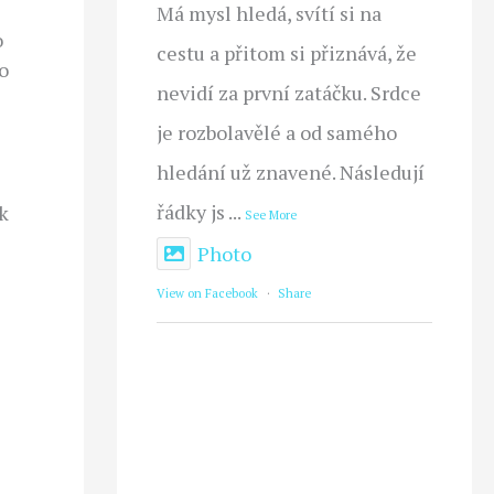
Má mysl hledá, svítí si na
o
cestu a přitom si přiznává, že
to
nevidí za první zatáčku. Srdce
je rozbolavělé a od samého
hledání už znavené. Následují
řádky js
...
k
See More
Photo
View on Facebook
·
Share