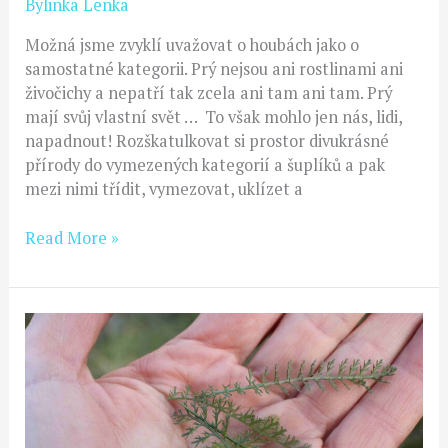
Bylinka Lenka
Možná jsme zvyklí uvažovat o houbách jako o
samostatné kategorii. Prý nejsou ani rostlinami ani
živočichy a nepatří tak zcela ani tam ani tam. Prý
mají svůj vlastní svět … To však mohlo jen nás, lidi,
napadnout! Rozškatulkovat si prostor divukrásné
přírody do vymezených kategorií a šuplíků a pak
mezi nimi třídit, vymezovat, uklízet a
Read More »
Zimní
bylinková
lékárna