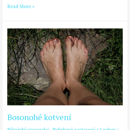
Read More »
Bosonohé
kotvení
Bosonohé kotvení
Bílovický zpravodaj - Bylinková zastavení s Lenkou
/