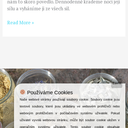
nám to skoro povedlo. Dennodenně krademe noci její
sílu a vyháníme ji ze všech sil.
Read More »
Zavřít
Používáme Cookies
Naše webové stránky používají soubory cookie. Soubory cookie jsou
textové soubory, které jsou ukládány ve webovém prohlížeči nebo
Bylinka Lenka
webovým prohlížečem v počítačovém systému uživatele. Pokud
uživatel vyvolá webovou stránku, může být soubor cookie uložen v
F
I
operačním systému uživatele. Tento soubor cookie obsahuje