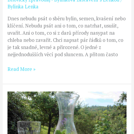
Bylinka Lenka
Dnes nebudu psát o sběru bylin, semen, kvašení nebo
klíčení. Nebudu psát ani o tom, co natrhat, usušit,
uvařit. Ani o tom, co si z darů přírody nasypat na
chleba nebo zavařit. Chci napsat pár řádků o tom, co
je tak snadné, levné a přirozené. O jedné z
nejjednodušších věcí pod sluncem. A přitom často
Read More »
Lahodné
letní
osvěžení?
Kvašené
domácí
limonády