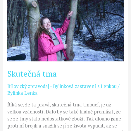
Skutečná tma
Bílovický zpravodaj - Bylinková zastavení s Lenkou
/
Bylinka Lenka
Říká se, že ta pravá, skutečná tma tmoucí, je už
velkou vzácností. Dalo by se také klidně prohlásit, že
se ze tmy stalo nedostatkové zboží. Tak dlouho jsme
proti ní brojili a snažili se jí ze života vypudit, až se