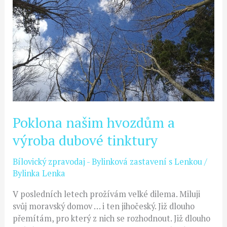
výroba
dubové
tinktury
Poklona našim hvozdům a
výroba dubové tinktury
Bílovický zpravodaj - Bylinková zastavení s Lenkou
/
Bylinka Lenka
V posledních letech prožívám velké dilema. Miluji
svůj moravský domov … i ten jihočeský. Již dlouho
přemítám, pro který z nich se rozhodnout. Již dlouho