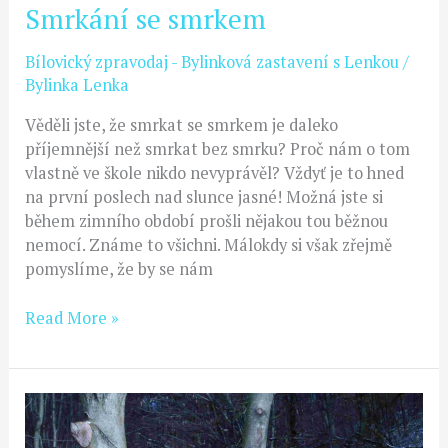
Smrkání se smrkem
Bílovický zpravodaj - Bylinková zastavení s Lenkou
/
Bylinka Lenka
Věděli jste, že smrkat se smrkem je daleko
příjemnější než smrkat bez smrku? Proč nám o tom
vlastně ve škole nikdo nevyprávěl? Vždyť je to hned
na první poslech nad slunce jasné! Možná jste si
během zimního období prošli nějakou tou běžnou
nemocí. Známe to všichni. Málokdy si však zřejmě
pomyslíme, že by se nám
Read More »
Skutečná
tma