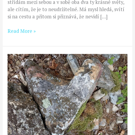
střídám mezi sebou a v sobě oba dva ty krásné světy,
ale cítím, že je to neudržitelné. Má mysl hledá, svítí
si na cestu a přitom si přiznává, že nevidí […]
Read More »
Nejen
kameny
mluví