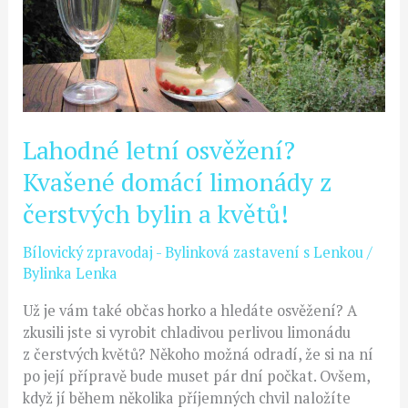
z
čerstvých
bylin
a
květů!
Lahodné letní osvěžení?
Kvašené domácí limonády z
čerstvých bylin a květů!
Bílovický zpravodaj - Bylinková zastavení s Lenkou
/
Bylinka Lenka
Už je vám také občas horko a hledáte osvěžení? A
zkusili jste si vyrobit chladivou perlivou limonádu
z čerstvých květů? Někoho možná odradí, že si na ní
po její přípravě bude muset pár dní počkat. Ovšem,
když jí během několika příjemných chvil naložíte