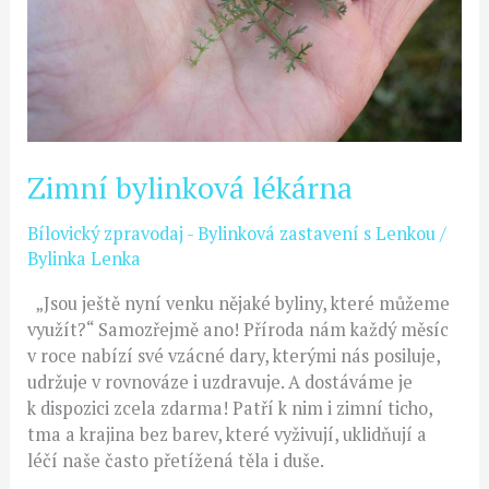
Zimní bylinková lékárna
Bílovický zpravodaj - Bylinková zastavení s Lenkou
/
Bylinka Lenka
„Jsou ještě nyní venku nějaké byliny, které můžeme
využít?“ Samozřejmě ano! Příroda nám každý měsíc
v roce nabízí své vzácné dary, kterými nás posiluje,
udržuje v rovnováze i uzdravuje. A dostáváme je
k dispozici zcela zdarma! Patří k nim i zimní ticho,
tma a krajina bez barev, které vyživují, uklidňují a
léčí naše často přetížená těla i duše.